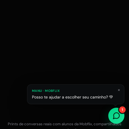
×
MANU · MOBFLIX
Posso te ajudar a escolher seu caminho? 💚
Raphael M.
Júlia L.
Estagiário em esc
1
Estudante de Arquitetura
Prints de conversas reais com alunos da Mobflix, compartilhados
Falar com a equipe no WhatsApp
12x R$47