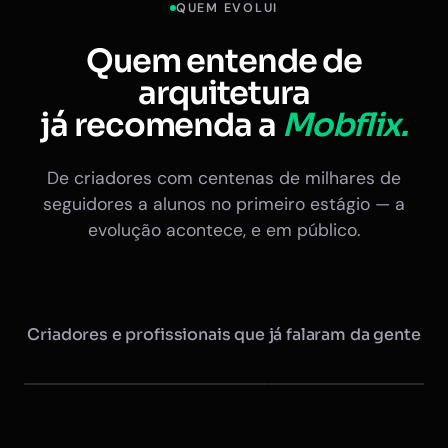
QUEM EVOLUI
Quem entende de
arquitetura
já recomenda a
Mobflix.
De criadores com centenas de milhares de
seguidores a alunos no primeiro estágio — a
evolução acontece, e em público.
Criadores e profissionais que já falaram da gente
Maurício @arquitretas
Eduardo Nóbrega
+350 mil seguidores
Ex-presidente do CAU · +20 
Instagram
Instagram