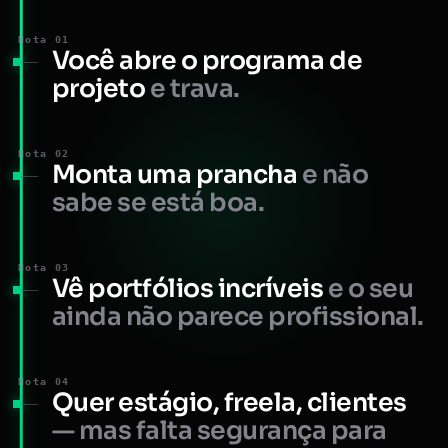
Nota 01
Você abre o programa de
projeto
e trava.
Nota 02
Monta uma prancha
e não
sabe se está boa.
Nota 03
Vê portfólios incríveis
e o seu
ainda não parece profissional.
Nota 04
Quer estágio, freela, clientes
— mas falta segurança para