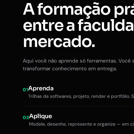
A formação pr
entre a faculd
mercado.
Aqui você não aprende só ferramentas. Você 
transformar conhecimento em entrega.
Aprenda
01
Trilhas de softwares, projeto, render e portfólio. 
Aplique
02
Modele, desenhe, represente e organize — em ci