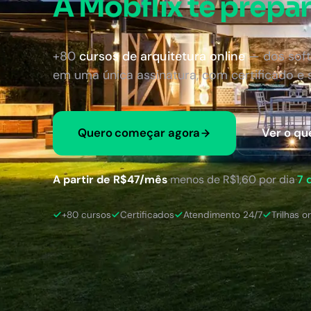
A Mobflix te prepar
+80
cursos de arquitetura online
— dos soft
em uma única assinatura, com certificado e
Quero começar agora
Ver o qu
A partir de R$47/mês
·
menos de R$1,60 por dia
·
7 
+80 cursos
Certificados
Atendimento 24/7
Trilhas o