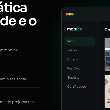
ática
ade e o
mob
flix
Co
Início
aprende a
Trilhas
Cursos
Portfólio
Suporte
Sem aulas soltas.
Certificados
ma de projetos reais.