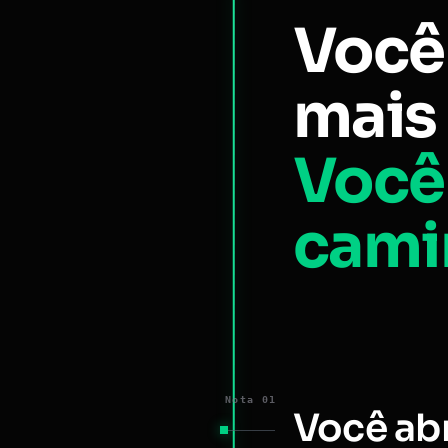
Você
mais 
Você
cami
Nota 01
Você ab