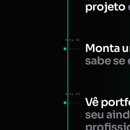
projeto
Nota 02
Monta u
sabe se 
Nota 03
Vê portf
seu ain
profissi