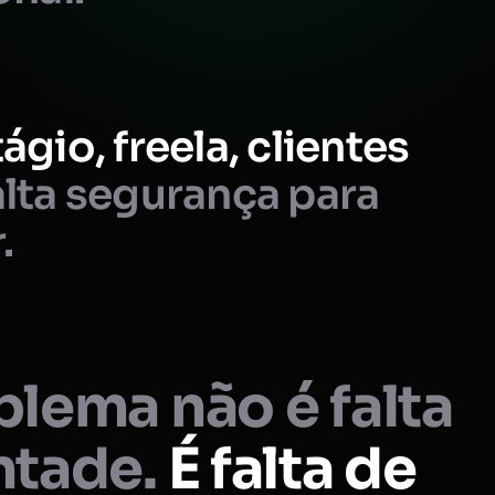
ágio, freela, clientes
lta segurança para
.
lema não é falta
ntade.
É falta de