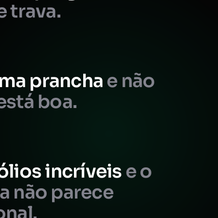
e trava.
ma prancha
e não
está boa.
ólios incríveis
e o
da não parece
onal.