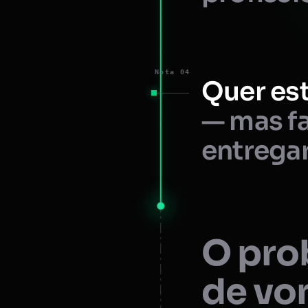
Nota 04
Quer est
— mas fa
entregar
O prob
de vo