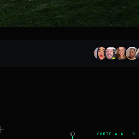
CORTE A–A · O 
A