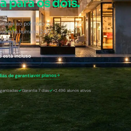
a para os dois.
wares ao portfólio —
 suporte humano 24/7.
e está incluso
ver planos
dias de garantia
rganizadas
Garantia 7 dias
+2.496 alunos ativos