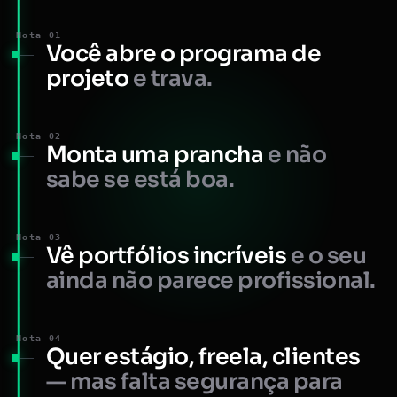
Nota 01
Você abre o programa de
projeto
e trava.
Nota 02
Monta uma prancha
e não
sabe se está boa.
Nota 03
Vê portfólios incríveis
e o seu
ainda não parece profissional.
Nota 04
Quer estágio, freela, clientes
— mas falta segurança para