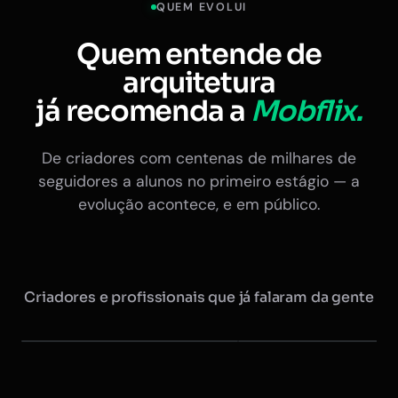
QUEM EVOLUI
Quem entende de
arquitetura
já recomenda a
Mobflix.
De criadores com centenas de milhares de
seguidores a alunos no primeiro estágio — a
evolução acontece, e em público.
Criadores e profissionais que já falaram da gente
Maurício @arquitretas
Eduardo Nóbrega
+350 mil seguidores
Ex-presidente do CAU · +20 
Instagram
Instagram