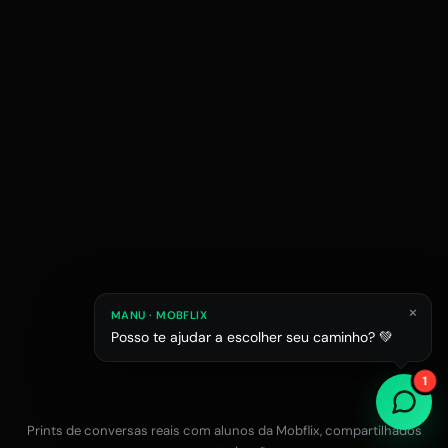
×
MANU · MOBFLIX
Posso te ajudar a escolher seu caminho? 💚
Raphael M.
Júlia L.
Estagiário em esc
1
Estudante de Arquitetura
Prints de conversas reais com alunos da Mobflix, compartilhados
Falar com a equipe no WhatsApp
12x R$47