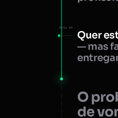
Nota 04
Quer est
— mas fa
entregar
O prob
de vo