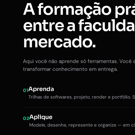
A formação pr
entre a faculd
mercado.
Aqui você não aprende só ferramentas. Você 
transformar conhecimento em entrega.
Aprenda
01
Trilhas de softwares, projeto, render e portfólio. 
Aplique
02
Modele, desenhe, represente e organize — em ci