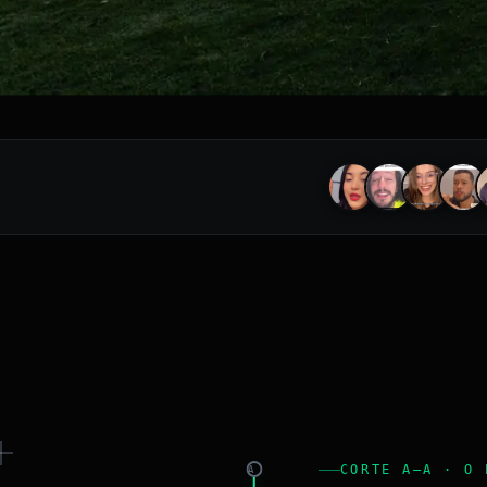
CORTE A–A · O 
A