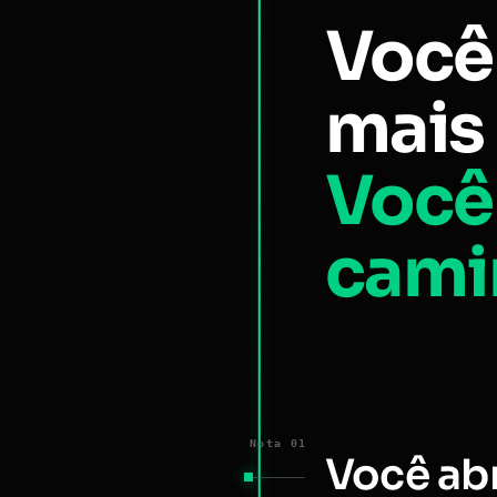
Você
mais 
Você
cami
Nota 01
Você ab