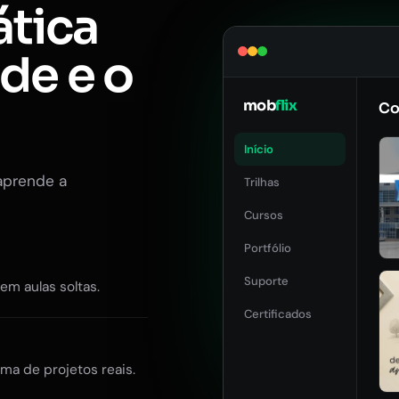
ática
ade e o
mob
flix
Co
Início
aprende a
Trilhas
Cursos
Portfólio
Suporte
Sem aulas soltas.
Certificados
ma de projetos reais.