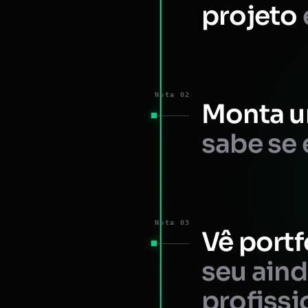
projeto
Nota 02
Monta u
sabe se 
Nota 03
Vê portf
seu ain
profissi