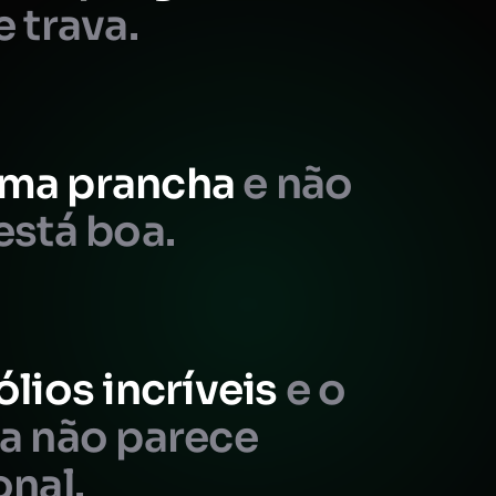
e trava.
ma prancha
e não
está boa.
ólios incríveis
e o
da não parece
onal.