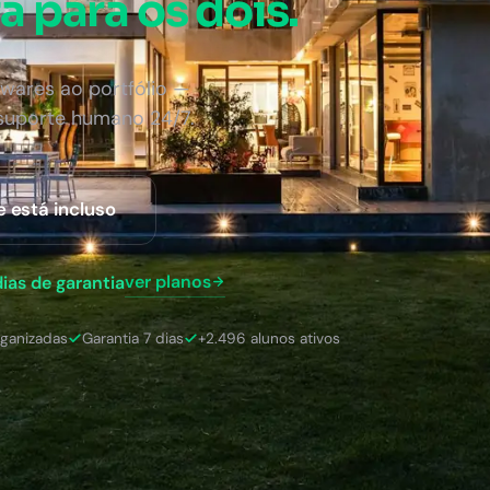
a para os dois.
wares ao portfólio —
 suporte humano 24/7.
e está incluso
ver planos
dias de garantia
rganizadas
Garantia 7 dias
+2.496 alunos ativos