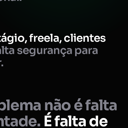
ágio, freela, clientes
lta segurança para
.
lema não é falta
ntade.
É falta de