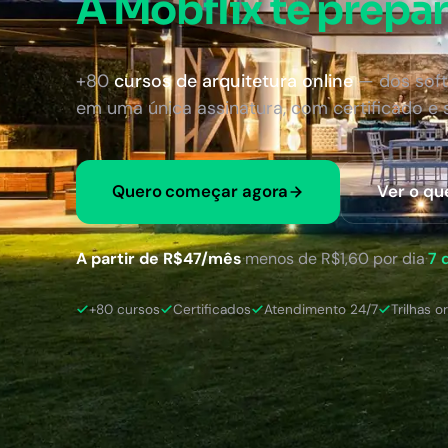
A Mobflix te prepar
+80
cursos de arquitetura online
— dos soft
em uma única assinatura, com certificado e
Quero começar agora
Ver o qu
A partir de R$47/mês
·
menos de R$1,60 por dia
·
7 
+80 cursos
Certificados
Atendimento 24/7
Trilhas o