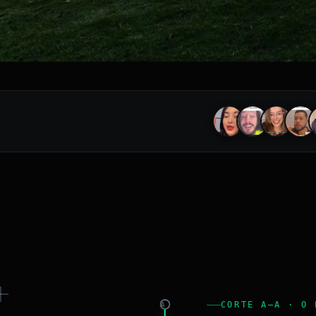
CORTE A–A · O 
A