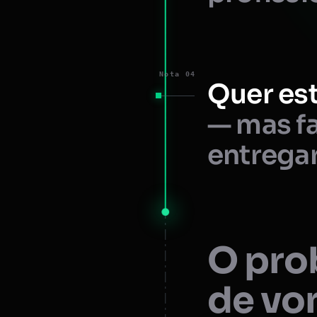
Nota 04
Quer est
— mas fa
entregar
O prob
de vo