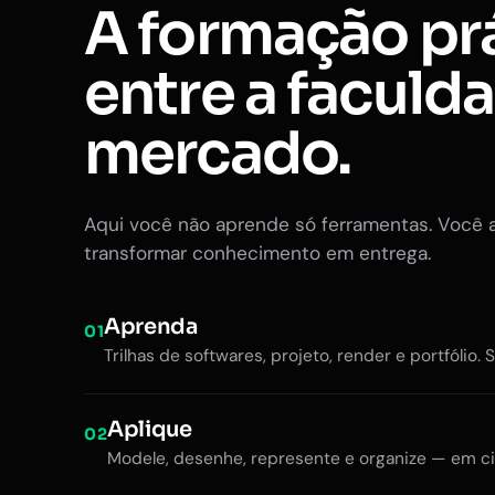
A formação pr
entre a faculd
mercado.
Aqui você não aprende só ferramentas. Você 
transformar conhecimento em entrega.
Aprenda
01
Trilhas de softwares, projeto, render e portfólio. 
Aplique
02
Modele, desenhe, represente e organize — em ci