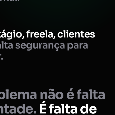
ágio, freela, clientes
lta segurança para
.
lema não é falta
ntade.
É falta de