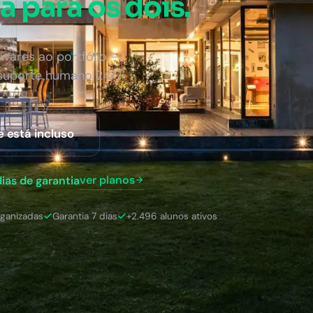
a para os dois.
wares ao portfólio —
 suporte humano 24/7.
e está incluso
ver planos
dias de garantia
rganizadas
Garantia 7 dias
+2.496 alunos ativos