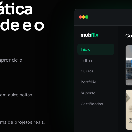
ática
ade e o
mob
flix
Co
Início
aprende a
Trilhas
Cursos
Portfólio
Suporte
Sem aulas soltas.
Certificados
ma de projetos reais.