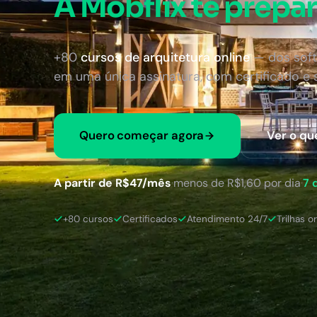
A Mobflix te prepar
+80
cursos de arquitetura online
— dos soft
em uma única assinatura, com certificado e
Quero começar agora
Ver o qu
A partir de R$47/mês
·
menos de R$1,60 por dia
·
7 
+80 cursos
Certificados
Atendimento 24/7
Trilhas o