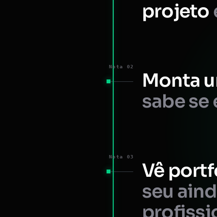
projeto
Nota 02
Monta u
sabe se 
Nota 03
Vê portf
seu ain
profissi