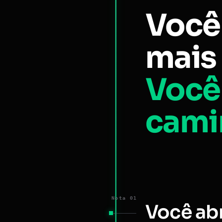
Você
mais 
Você
cami
Nota 01
Você ab