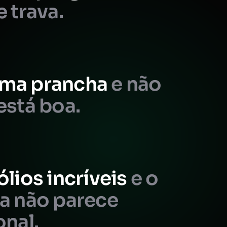
e trava.
ma prancha
e não
está boa.
ólios incríveis
e o
da não parece
onal.