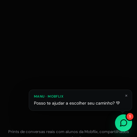
×
MANU · MOBFLIX
Posso te ajudar a escolher seu caminho? 💚
Raphael M.
Júlia L.
Estagiário em esc
1
Estudante de Arquitetura
Prints de conversas reais com alunos da Mobflix, compartilhados
Falar com a equipe no WhatsApp
12x R$47