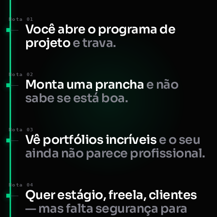
Nota 01
Você abre o programa de
projeto
e trava.
Nota 02
Monta uma prancha
e não
sabe se está boa.
Nota 03
Vê portfólios incríveis
e o seu
ainda não parece profissional.
Nota 04
Quer estágio, freela, clientes
— mas falta segurança para