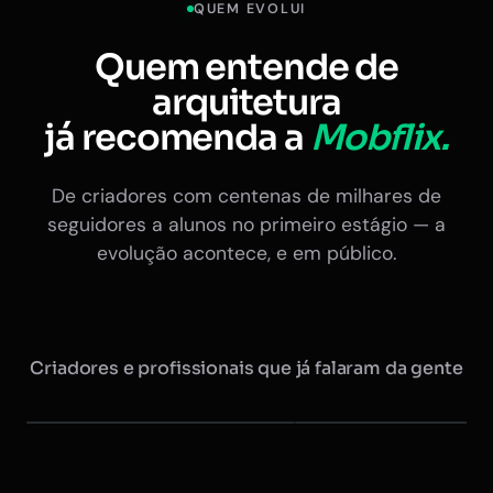
QUEM EVOLUI
Quem entende de
arquitetura
já recomenda a
Mobflix.
De criadores com centenas de milhares de
seguidores a alunos no primeiro estágio — a
evolução acontece, e em público.
Criadores e profissionais que já falaram da gente
Maurício @arquitretas
Eduardo Nóbrega
+350 mil seguidores
Ex-presidente do CAU · +20 
Instagram
Instagram