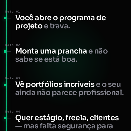
Nota 01
Você abre o programa de
projeto
e trava.
Nota 02
Monta uma prancha
e não
sabe se está boa.
Nota 03
Vê portfólios incríveis
e o seu
ainda não parece profissional.
Nota 04
Quer estágio, freela, clientes
— mas falta segurança para