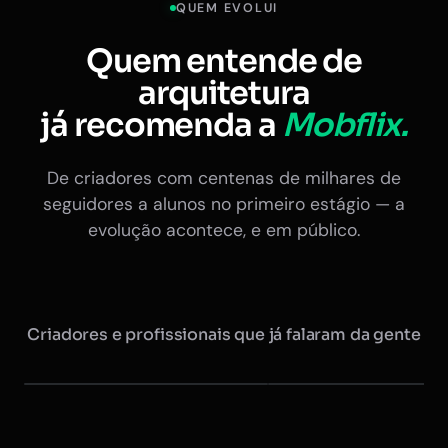
QUEM EVOLUI
Quem entende de
arquitetura
já recomenda a
Mobflix.
De criadores com centenas de milhares de
seguidores a alunos no primeiro estágio — a
evolução acontece, e em público.
Criadores e profissionais que já falaram da gente
Maurício @arquitretas
Eduardo Nóbrega
+350 mil seguidores
Ex-presidente do CAU · +20 
Instagram
Instagram