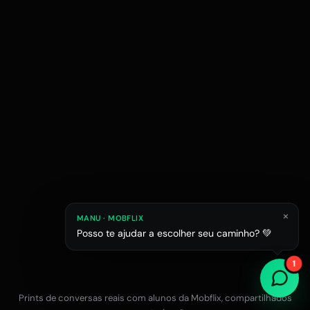
×
MANU · MOBFLIX
Posso te ajudar a escolher seu caminho? 💚
Raphael M.
Júlia L.
Estagiário em esc
1
Estudante de Arquitetura
Prints de conversas reais com alunos da Mobflix, compartilhados
Falar com a equipe no WhatsApp
12x R$47