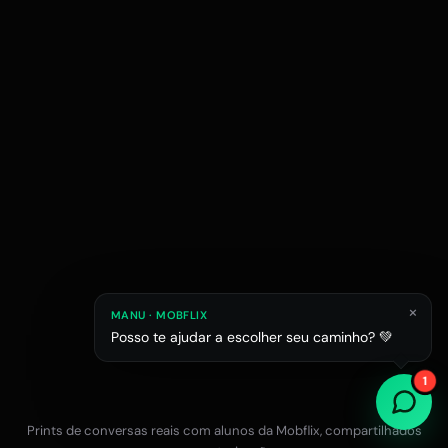
×
MANU · MOBFLIX
Posso te ajudar a escolher seu caminho? 💚
Raphael M.
Júlia L.
Estagiário em esc
1
Estudante de Arquitetura
Prints de conversas reais com alunos da Mobflix, compartilhados
Falar com a equipe no WhatsApp
12x R$47