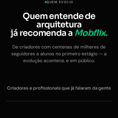
QUEM EVOLUI
Quem entende de
arquitetura
já recomenda a
Mobflix.
De criadores com centenas de milhares de
seguidores a alunos no primeiro estágio — a
evolução acontece, e em público.
Criadores e profissionais que já falaram da gente
Maurício @arquitretas
Eduardo Nóbrega
+350 mil seguidores
Ex-presidente do CAU · +20 
Instagram
Instagram