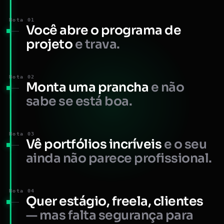
Nota 01
Você abre o programa de
projeto
e trava.
Nota 02
Monta uma prancha
e não
sabe se está boa.
Nota 03
Vê portfólios incríveis
e o seu
ainda não parece profissional.
Nota 04
Quer estágio, freela, clientes
— mas falta segurança para