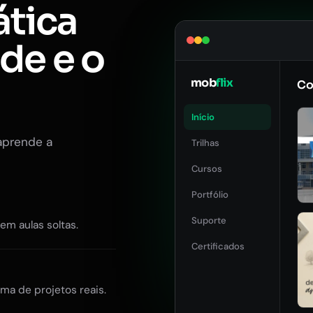
ática
ade e o
mob
flix
Co
Início
aprende a
Trilhas
Cursos
Portfólio
Suporte
Sem aulas soltas.
Certificados
ma de projetos reais.