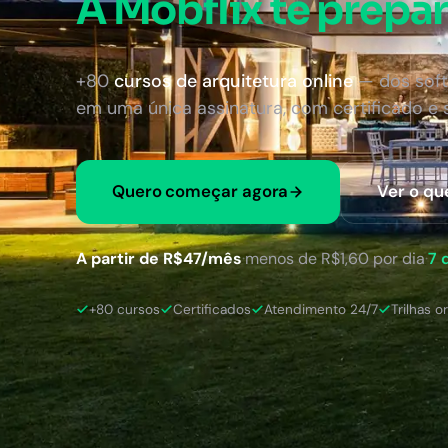
A Mobflix te prepar
+80
cursos de arquitetura online
— dos soft
em uma única assinatura, com certificado e
Quero começar agora
Ver o qu
A partir de R$47/mês
·
menos de R$1,60 por dia
·
7 
+80 cursos
Certificados
Atendimento 24/7
Trilhas o