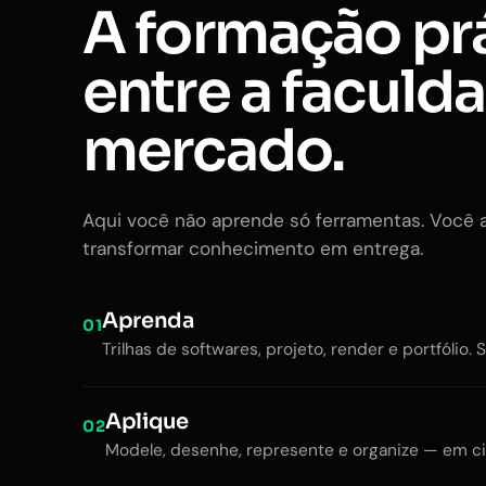
A formação pr
entre a faculd
mercado.
Aqui você não aprende só ferramentas. Você 
transformar conhecimento em entrega.
Aprenda
01
Trilhas de softwares, projeto, render e portfólio. 
Aplique
02
Modele, desenhe, represente e organize — em ci