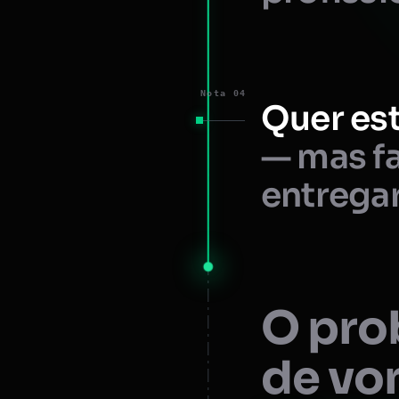
Nota 04
Quer est
— mas fa
entregar
O prob
de vo