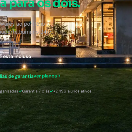
a para os dois.
wares ao portfólio —
 suporte humano 24/7.
e está incluso
ver planos
dias de garantia
rganizadas
Garantia 7 dias
+2.496 alunos ativos