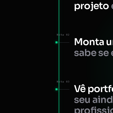
projeto
Nota 02
Monta u
sabe se 
Nota 03
Vê portf
seu ain
profissi