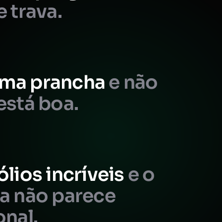
e trava.
ma prancha
e não
está boa.
ólios incríveis
e o
da não parece
onal.