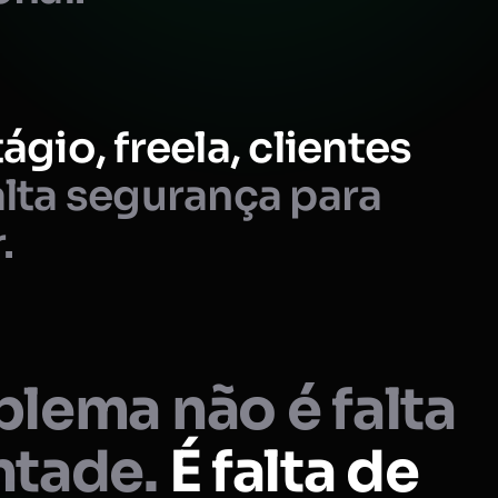
ágio, freela, clientes
lta segurança para
.
lema não é falta
ntade.
É falta de