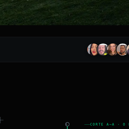
CORTE A–A · O 
A