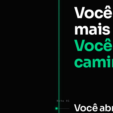
Você
mais 
Você
cami
Nota 01
Você ab