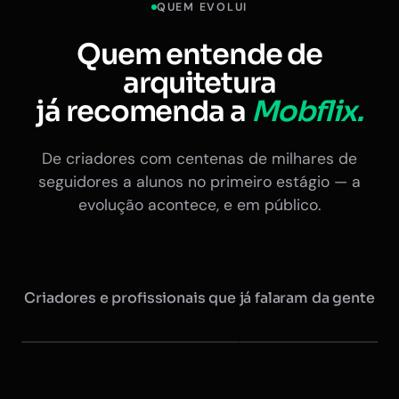
QUEM EVOLUI
Quem entende de
arquitetura
já recomenda a
Mobflix.
De criadores com centenas de milhares de
seguidores a alunos no primeiro estágio — a
evolução acontece, e em público.
Criadores e profissionais que já falaram da gente
Maurício @arquitretas
Eduardo Nóbrega
+350 mil seguidores
Ex-presidente do CAU · +20 
Instagram
Instagram