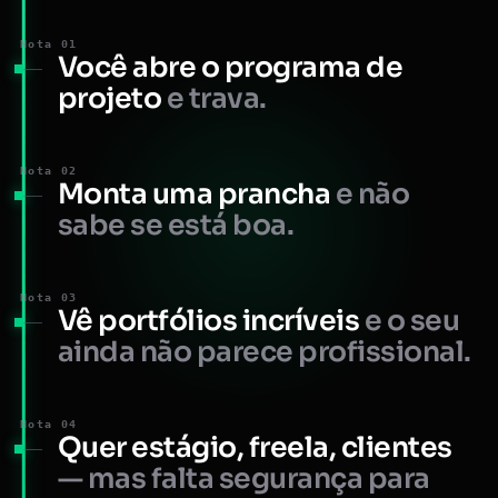
Nota 01
Você abre o programa de
projeto
e trava.
Nota 02
Monta uma prancha
e não
sabe se está boa.
Nota 03
Vê portfólios incríveis
e o seu
ainda não parece profissional.
Nota 04
Quer estágio, freela, clientes
— mas falta segurança para