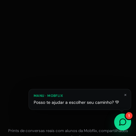
×
MANU · MOBFLIX
Posso te ajudar a escolher seu caminho? 💚
Raphael M.
Júlia L.
Estagiário em esc
1
Estudante de Arquitetura
Prints de conversas reais com alunos da Mobflix, compartilhados
Falar com a equipe no WhatsApp
12x R$47