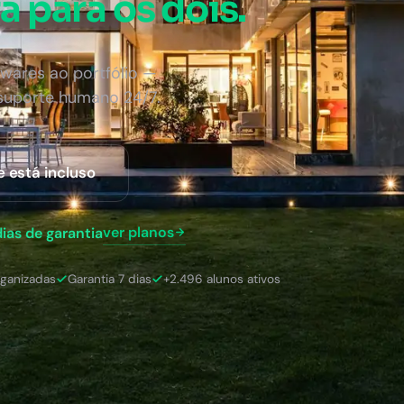
a para os dois.
wares ao portfólio —
 suporte humano 24/7.
e está incluso
ver planos
dias de garantia
rganizadas
Garantia 7 dias
+2.496 alunos ativos