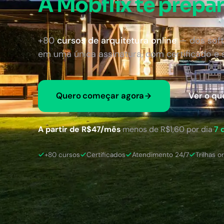
A Mobflix te prepar
+80
cursos de arquitetura online
— dos soft
em uma única assinatura, com certificado e
Quero começar agora
Ver o qu
A partir de R$47/mês
·
menos de R$1,60 por dia
·
7 
+80 cursos
Certificados
Atendimento 24/7
Trilhas o