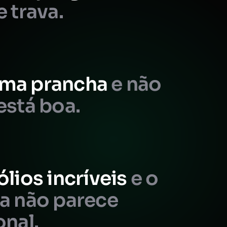
e trava.
ma prancha
e não
está boa.
ólios incríveis
e o
da não parece
onal.