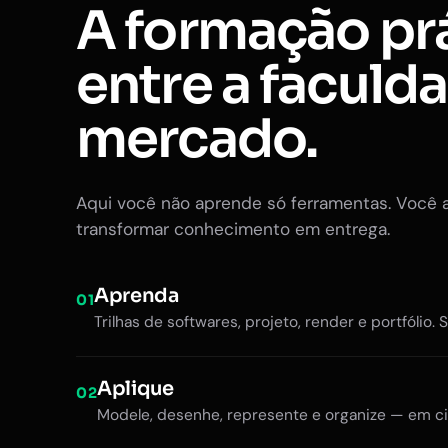
A formação pr
entre a faculd
mercado.
Aqui você não aprende só ferramentas. Você 
transformar conhecimento em entrega.
Aprenda
01
Trilhas de softwares, projeto, render e portfólio. 
Aplique
02
Modele, desenhe, represente e organize — em ci