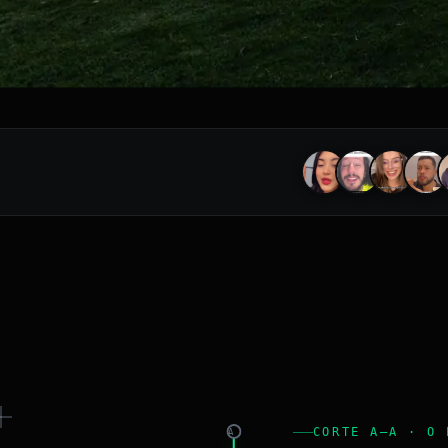
CORTE A–A · O 
A