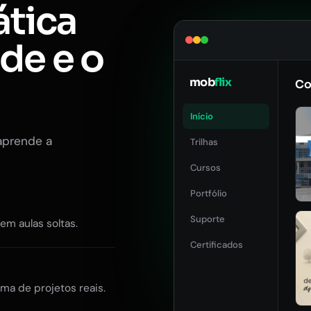
ática
ade e o
mob
flix
Co
Início
aprende a
Trilhas
Cursos
Portfólio
Suporte
Sem aulas soltas.
Certificados
ma de projetos reais.