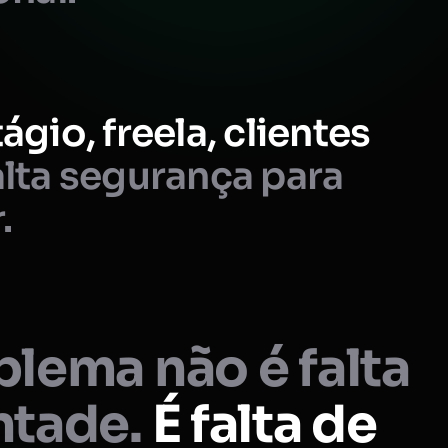
ágio, freela, clientes
lta segurança para
.
lema não é falta
ntade.
É falta de