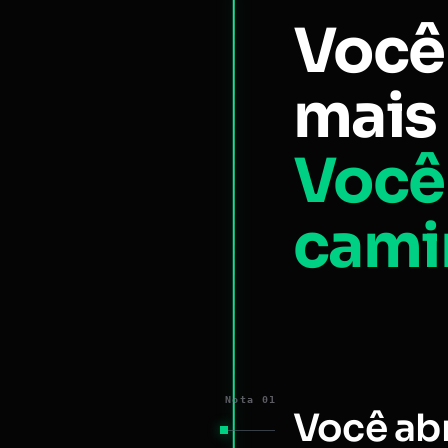
Você
mais 
Você
cami
Nota 01
Você ab