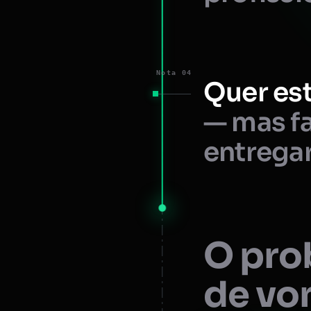
Nota 04
Quer est
— mas fa
entregar
O prob
de vo