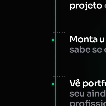
projeto
Nota 02
Monta u
sabe se 
Nota 03
Vê portf
seu ain
profissi