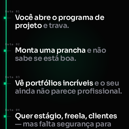
Nota 01
Você abre o programa de
projeto
e trava.
Nota 02
Monta uma prancha
e não
sabe se está boa.
Nota 03
Vê portfólios incríveis
e o seu
ainda não parece profissional.
Nota 04
Quer estágio, freela, clientes
— mas falta segurança para