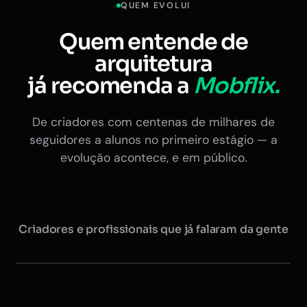
QUEM EVOLUI
Quem entende de
arquitetura
já recomenda a
Mobflix.
De criadores com centenas de milhares de
seguidores a alunos no primeiro estágio — a
evolução acontece, e em público.
Criadores e profissionais que já falaram da gente
Maurício @arquitretas
Eduardo Nóbrega
+350 mil seguidores
Ex-presidente do CAU · +20 
Instagram
Instagram