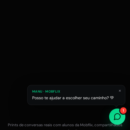
×
MANU · MOBFLIX
Posso te ajudar a escolher seu caminho? 💚
Raphael M.
Júlia L.
Estagiário em esc
1
Estudante de Arquitetura
Prints de conversas reais com alunos da Mobflix, compartilhados
Falar com a equipe no WhatsApp
12x R$47