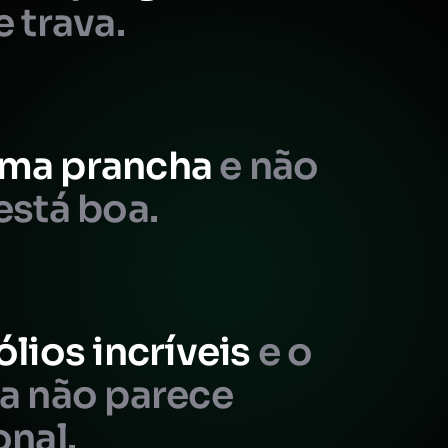
e trava.
ma prancha
e não
está boa.
ólios incríveis
e o
da não parece
onal.