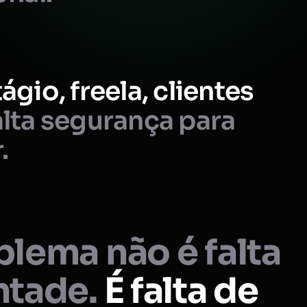
ágio, freela, clientes
lta segurança para
.
lema não é falta
ntade.
É falta de