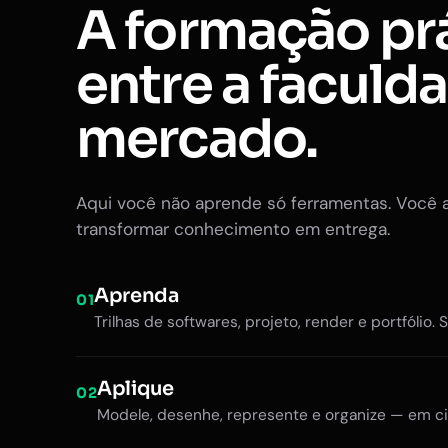
A formação pr
entre a faculd
mercado.
Aqui você não aprende só ferramentas. Você 
transformar conhecimento em entrega.
Aprenda
01
Trilhas de softwares, projeto, render e portfólio. 
Aplique
02
Modele, desenhe, represente e organize — em ci