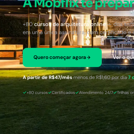
A Mobflix te prepar
+80
cursos de arquitetura online
— dos soft
em uma única assinatura, com certificado e
Quero começar agora
Ver o qu
A partir de R$47/mês
·
menos de R$1,60 por dia
·
7 
+80 cursos
Certificados
Atendimento 24/7
Trilhas o