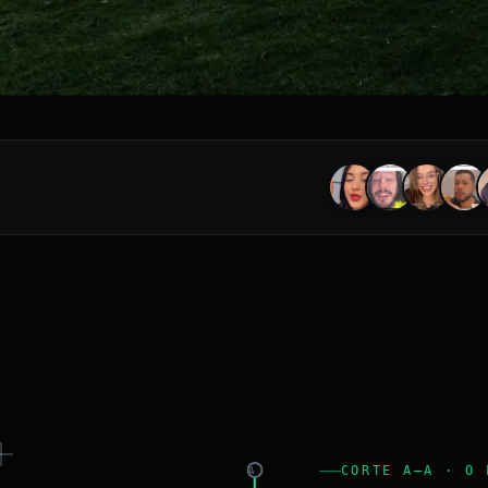
CORTE A–A · O 
A