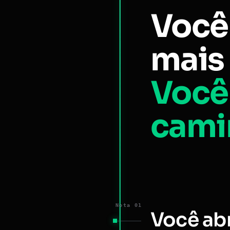
Você
mais 
Você
cami
Nota 01
Você ab