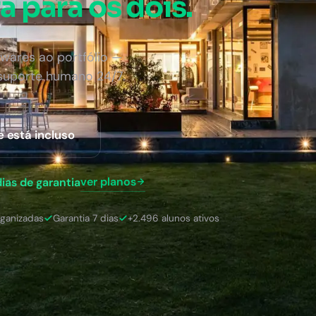
a para os dois.
wares ao portfólio —
 suporte humano 24/7.
e está incluso
ver planos
dias de garantia
rganizadas
Garantia 7 dias
+2.496 alunos ativos