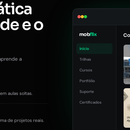
ática
ade e o
mob
flix
Co
Início
aprende a
Trilhas
Cursos
Portfólio
Suporte
Sem aulas soltas.
Certificados
ma de projetos reais.