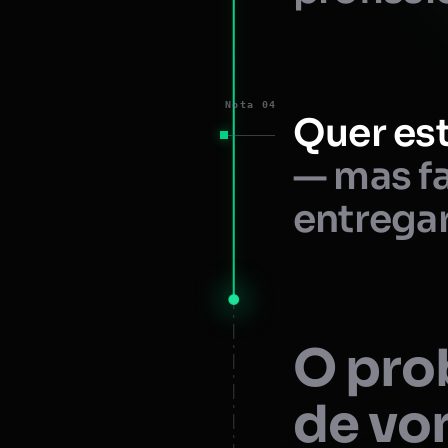
Nota 04
Quer est
— mas fa
entregar
O prob
de vo