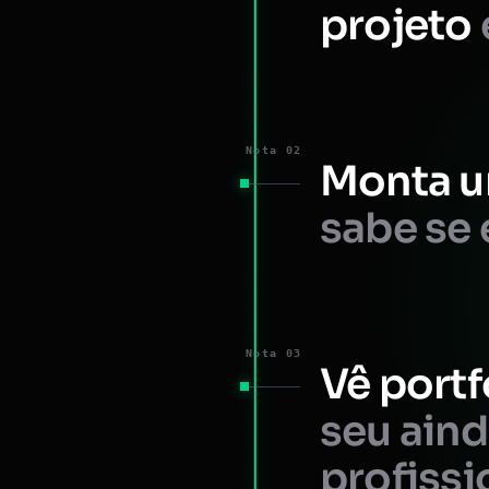
projeto
Nota 02
Monta u
sabe se 
Nota 03
Vê portf
seu ain
profissi