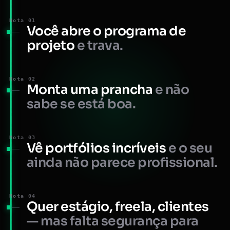
Nota 01
Você abre o programa de
projeto
e trava.
Nota 02
Monta uma prancha
e não
sabe se está boa.
Nota 03
Vê portfólios incríveis
e o seu
ainda não parece profissional.
Nota 04
Quer estágio, freela, clientes
— mas falta segurança para