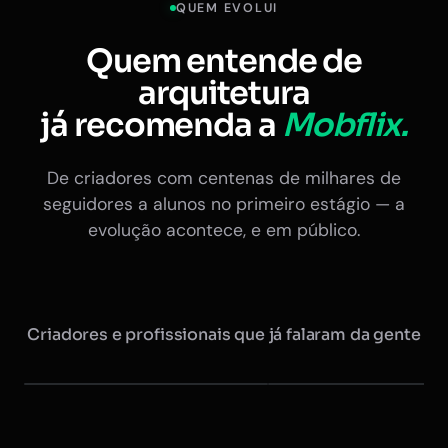
QUEM EVOLUI
Quem entende de
arquitetura
já recomenda a
Mobflix.
De criadores com centenas de milhares de
seguidores a alunos no primeiro estágio — a
evolução acontece, e em público.
Criadores e profissionais que já falaram da gente
Maurício @arquitretas
Eduardo Nóbrega
+350 mil seguidores
Ex-presidente do CAU · +20 
Instagram
Instagram