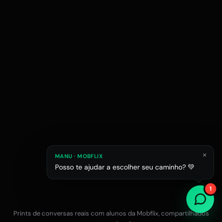
×
MANU · MOBFLIX
Posso te ajudar a escolher seu caminho? 💚
Raphael M.
Júlia L.
Estagiário em esc
1
Estudante de Arquitetura
Prints de conversas reais com alunos da Mobflix, compartilhados
Falar com a equipe no WhatsApp
12x R$47