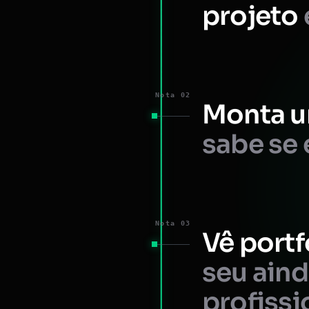
projeto
Nota 02
Monta u
sabe se 
Nota 03
Vê portf
seu ain
profissi