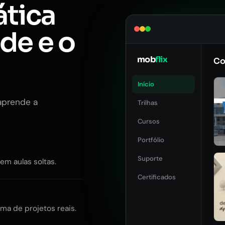
ática
ade e o
mob
flix
Co
Início
aprende a
Trilhas
Cursos
Portfólio
Suporte
Sem aulas soltas.
Certificados
ma de projetos reais.