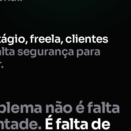
ágio, freela, clientes
lta segurança para
.
lema não é falta
ntade.
É falta de