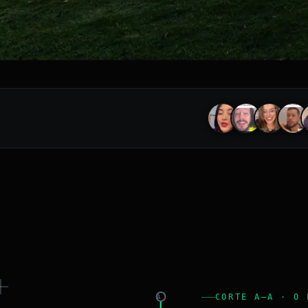
CORTE A–A · O 
A