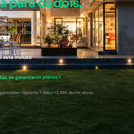
a para os dois.
wares ao portfólio —
 suporte humano 24/7.
e está incluso
ver planos
dias de garantia
rganizadas
Garantia 7 dias
+2.496 alunos ativos