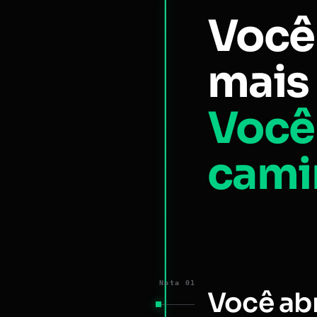
Você
mais 
Você
cami
Nota 01
Você ab