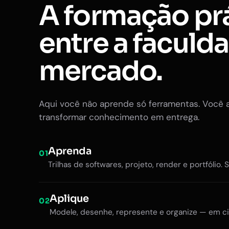
A formação pr
entre a faculd
mercado.
Aqui você não aprende só ferramentas. Você 
transformar conhecimento em entrega.
Aprenda
01
Trilhas de softwares, projeto, render e portfólio. 
Aplique
02
Modele, desenhe, represente e organize — em ci