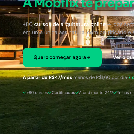
A Mobflix te prepar
+80
cursos de arquitetura online
— dos soft
em uma única assinatura, com certificado e
Quero começar agora
Ver o qu
A partir de R$47/mês
·
menos de R$1,60 por dia
·
7 
+80 cursos
Certificados
Atendimento 24/7
Trilhas o