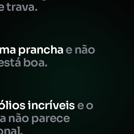
e trava.
ma prancha
e não
está boa.
ólios incríveis
e o
da não parece
onal.