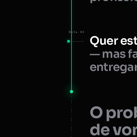
Nota 04
Quer est
— mas fa
entregar
O prob
de vo