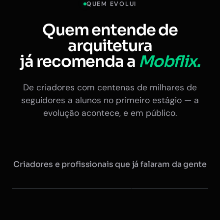
QUEM EVOLUI
Quem entende de
arquitetura
já recomenda a
Mobflix.
De criadores com centenas de milhares de
seguidores a alunos no primeiro estágio — a
evolução acontece, e em público.
Criadores e profissionais que já falaram da gente
Maurício @arquitretas
Eduardo Nóbrega
+350 mil seguidores
Ex-presidente do CAU · +20 
Instagram
Instagram