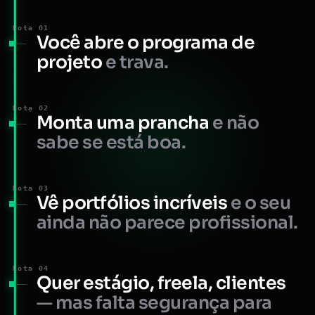
Nota 01
Você abre o programa de
projeto
e trava.
Nota 02
Monta uma prancha
e não
sabe se está boa.
Nota 03
Vê portfólios incríveis
e o seu
ainda não parece profissional.
Nota 04
Quer estágio, freela, clientes
— mas falta segurança para