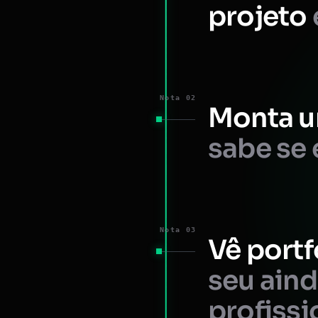
projeto
Nota 02
Monta u
sabe se 
Nota 03
Vê portf
seu ain
profissi