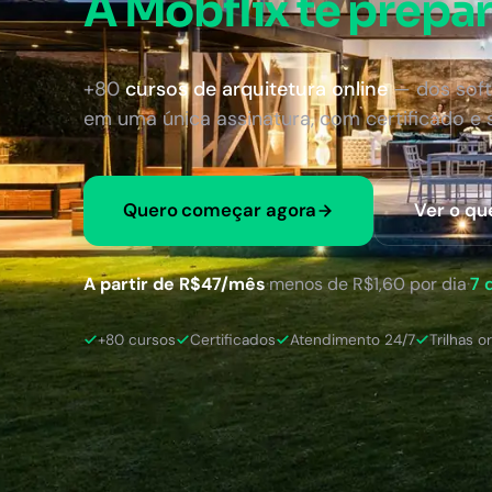
A Mobflix te prepar
+80
cursos de arquitetura online
— dos soft
em uma única assinatura, com certificado e
Quero começar agora
Ver o qu
A partir de R$47/mês
·
menos de R$1,60 por dia
·
7 
+80 cursos
Certificados
Atendimento 24/7
Trilhas o