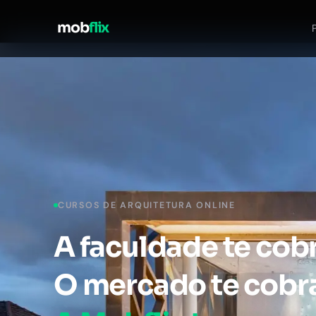
mob
flix
CURSOS DE ARQUITETURA ONLINE
Cursos de arquitet
A faculdade te cobr
O mercado te cobra