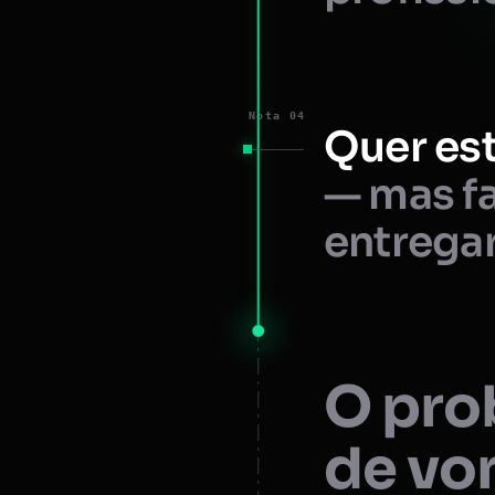
Nota 04
Quer est
— mas fa
entregar
O prob
de vo