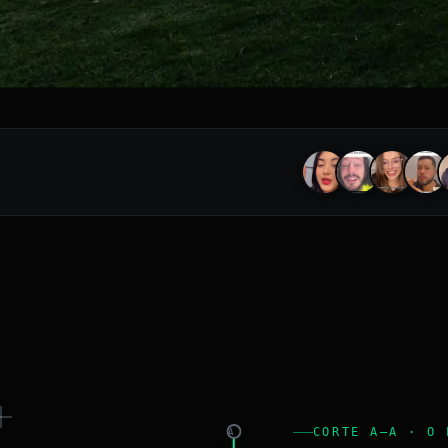
CORTE A–A · O 
A