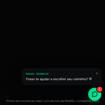
×
MANU · MOBFLIX
Posso te ajudar a escolher seu caminho? 💚
Raphael M.
Júlia L.
Estagiário em esc
1
Estudante de Arquitetura
Prints de conversas reais com alunos da Mobflix, compartilhados
Falar com a equipe no WhatsApp
12x R$47