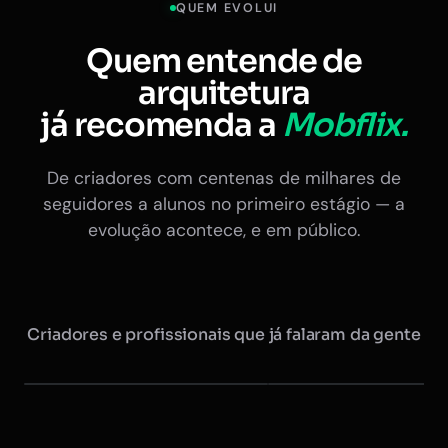
QUEM EVOLUI
Quem entende de
arquitetura
já recomenda a
Mobflix.
De criadores com centenas de milhares de
seguidores a alunos no primeiro estágio — a
evolução acontece, e em público.
Criadores e profissionais que já falaram da gente
Maurício @arquitretas
Eduardo Nóbrega
+350 mil seguidores
Ex-presidente do CAU · +20 
Instagram
Instagram