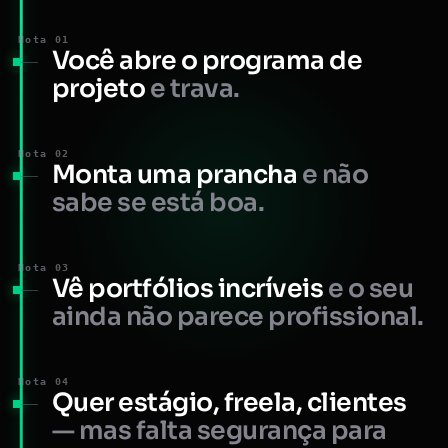
Nota 01
Você abre o programa de
projeto
e trava.
Nota 02
Monta uma prancha
e não
sabe se está boa.
Nota 03
Vê portfólios incríveis
e o seu
ainda não parece profissional.
Nota 04
Quer estágio, freela, clientes
— mas falta segurança para