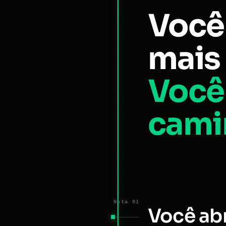
Você
mais 
Você
cami
Nota 01
Você ab