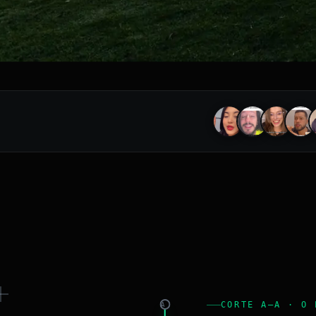
CORTE A–A · O 
A