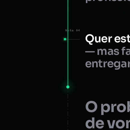
Nota 04
Quer est
— mas fa
entregar
O prob
de vo