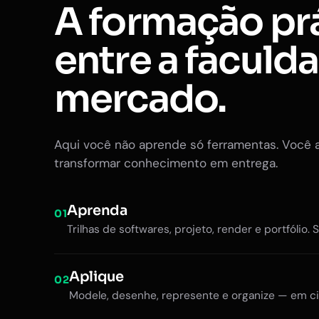
A formação pr
entre a faculd
mercado.
Aqui você não aprende só ferramentas. Você 
transformar conhecimento em entrega.
Aprenda
01
Trilhas de softwares, projeto, render e portfólio. 
Aplique
02
Modele, desenhe, represente e organize — em ci