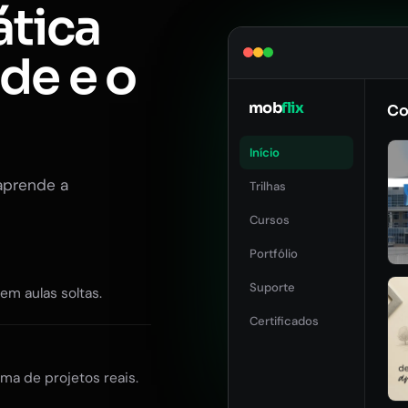
ática
ade e o
mob
flix
Co
Início
aprende a
Trilhas
Cursos
Portfólio
Suporte
Sem aulas soltas.
Certificados
ma de projetos reais.