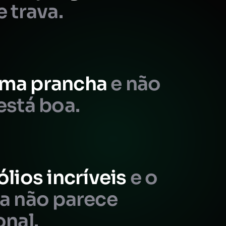
e trava.
ma prancha
e não
está boa.
ólios incríveis
e o
da não parece
onal.