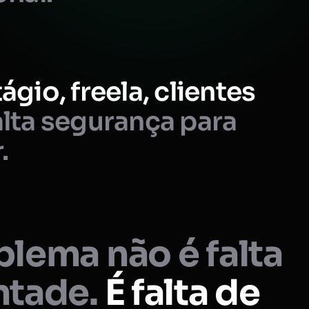
ágio, freela, clientes
lta segurança para
.
lema não é falta
ntade.
É falta de