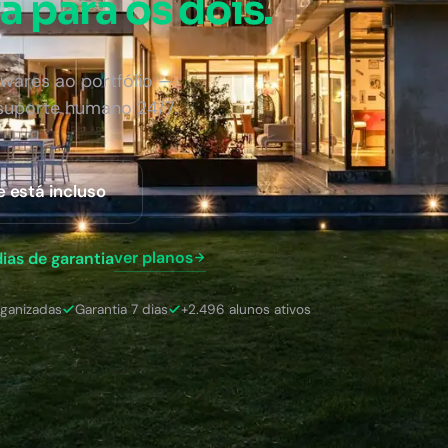
a para os dois.
wares ao portfólio —
 suporte humano 24/7.
e está incluso
ver planos
dias de garantia
rganizadas
Garantia 7 dias
+2.496 alunos ativos