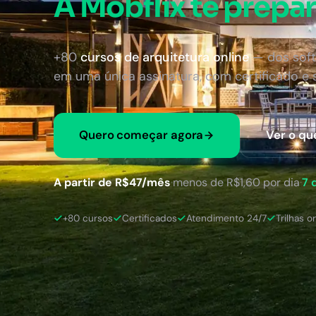
A Mobflix te prepar
+80
cursos de arquitetura online
— dos soft
em uma única assinatura, com certificado e
Quero começar agora
Ver o qu
A partir de R$47/mês
·
menos de R$1,60 por dia
·
7 
+80 cursos
Certificados
Atendimento 24/7
Trilhas o