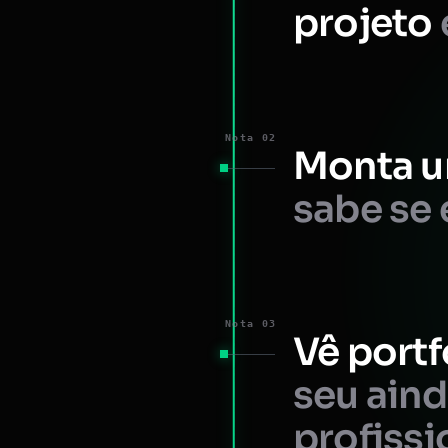
projeto
Nota 02
Monta u
sabe se 
Nota 03
Vê portf
seu ain
profissi