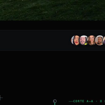
CORTE A–A · O 
A