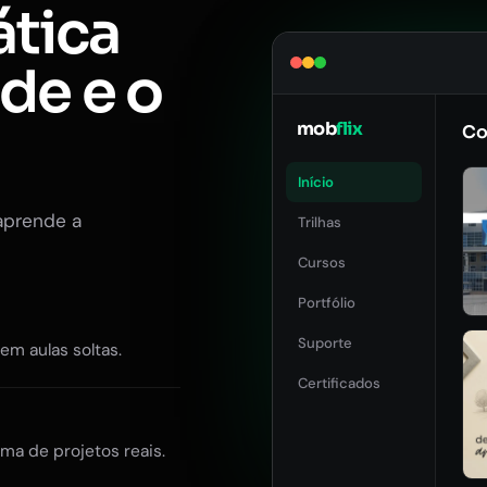
ática
ade e o
mob
flix
Co
Início
aprende a
Trilhas
Cursos
Portfólio
Suporte
Sem aulas soltas.
Certificados
ma de projetos reais.