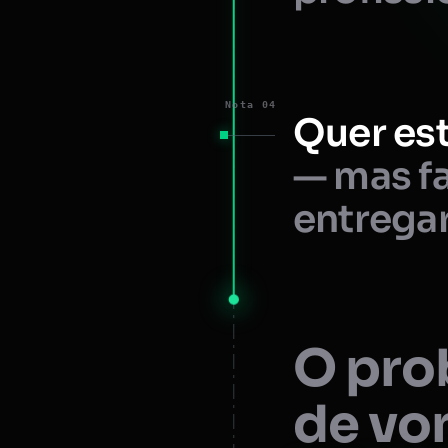
Nota 04
Quer est
— mas fa
entregar
O prob
de vo