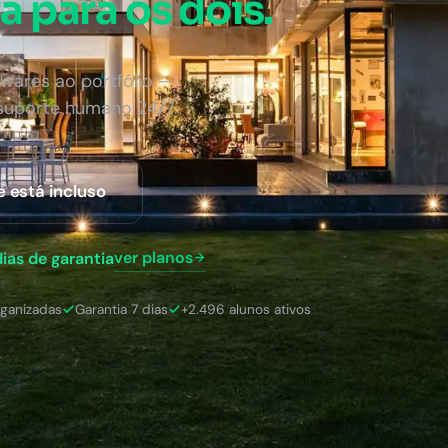
a para os dois.
wares ao portfólio —
 suporte humano 24/7.
e está incluso
ver planos
dias de garantia
rganizadas
Garantia 7 dias
+2.496 alunos ativos