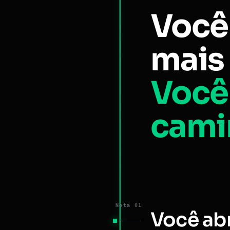
Você
mais 
Você
cami
Nota 01
Você ab