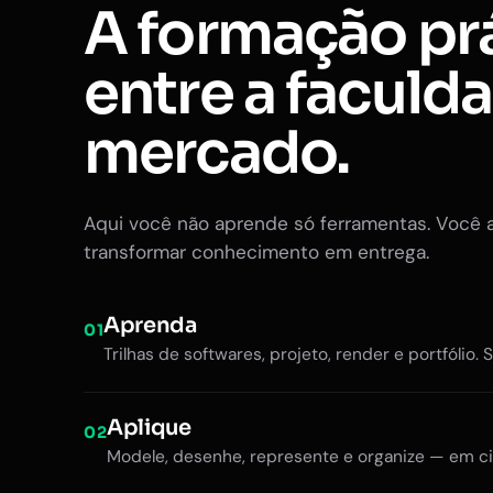
A formação pr
entre a faculd
mercado.
Aqui você não aprende só ferramentas. Você 
transformar conhecimento em entrega.
Aprenda
01
Trilhas de softwares, projeto, render e portfólio. 
Aplique
02
Modele, desenhe, represente e organize — em ci