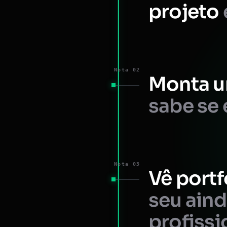
projeto
Nota 02
Monta u
sabe se 
Nota 03
Vê portf
seu ain
profissi