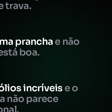
e trava.
ma prancha
e não
está boa.
ólios incríveis
e o
da não parece
onal.