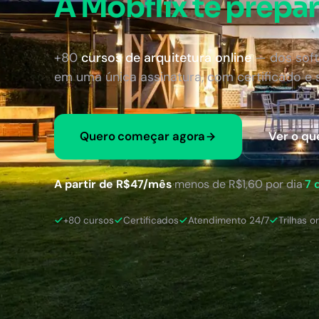
A Mobflix te prepar
+80
cursos de arquitetura online
— dos soft
em uma única assinatura, com certificado e
Quero começar agora
Ver o qu
A partir de R$47/mês
·
menos de R$1,60 por dia
·
7 
+80 cursos
Certificados
Atendimento 24/7
Trilhas o