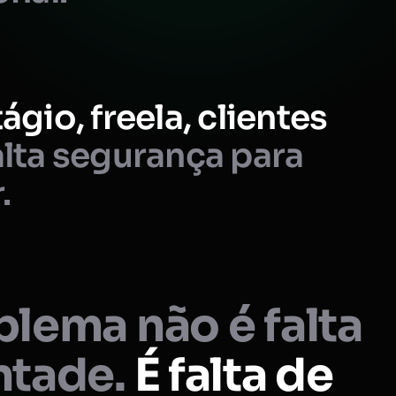
ágio, freela, clientes
lta segurança para
.
lema não é falta
ntade.
É falta de