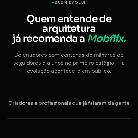
QUEM EVOLUI
Quem entende de
arquitetura
já recomenda a
Mobflix.
De criadores com centenas de milhares de
seguidores a alunos no primeiro estágio — a
evolução acontece, e em público.
Criadores e profissionais que já falaram da gente
Maurício @arquitretas
Eduardo Nóbrega
+350 mil seguidores
Ex-presidente do CAU · +20 
Instagram
Instagram