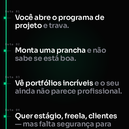
Nota 01
Você abre o programa de
projeto
e trava.
Nota 02
Monta uma prancha
e não
sabe se está boa.
Nota 03
Vê portfólios incríveis
e o seu
ainda não parece profissional.
Nota 04
Quer estágio, freela, clientes
— mas falta segurança para