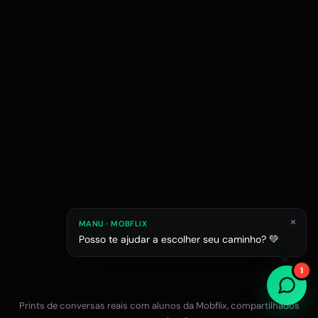
×
MANU · MOBFLIX
Posso te ajudar a escolher seu caminho? 💚
Raphael M.
Júlia L.
Estagiário em esc
1
Estudante de Arquitetura
Prints de conversas reais com alunos da Mobflix, compartilhados
Falar com a equipe no WhatsApp
12x R$47