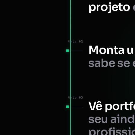
projeto
Nota 02
Monta u
sabe se 
Nota 03
Vê portf
seu ain
profissi