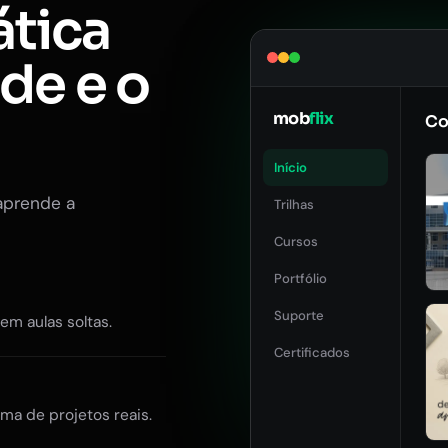
ática
ade e o
mob
flix
Co
Início
aprende a
Trilhas
Cursos
Portfólio
Suporte
Sem aulas soltas.
Certificados
ma de projetos reais.