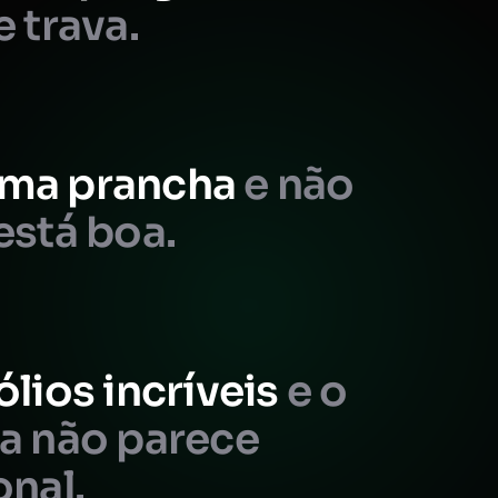
e trava.
ma prancha
e não
está boa.
ólios incríveis
e o
da não parece
onal.