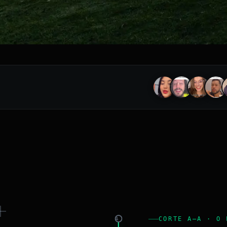
CORTE A–A · O 
A