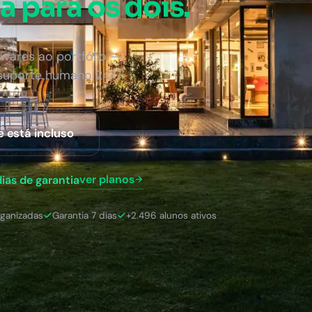
a para os dois.
wares ao portfólio —
 suporte humano 24/7.
e está incluso
ver planos
dias de garantia
rganizadas
Garantia 7 dias
+2.496 alunos ativos