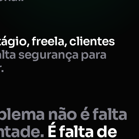
ágio, freela, clientes
lta segurança para
.
lema não é falta
ntade.
É falta de