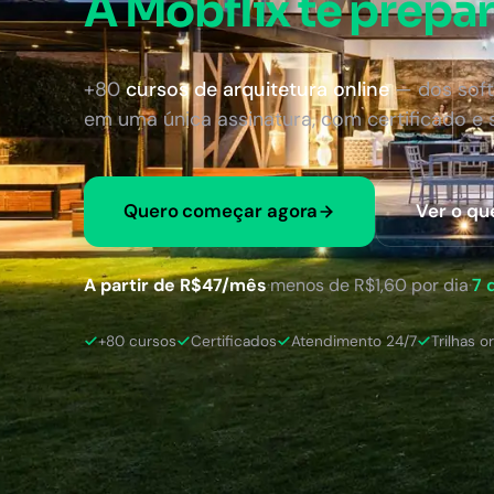
A Mobflix te prepar
+80
cursos de arquitetura online
— dos soft
em uma única assinatura, com certificado e
Quero começar agora
Ver o qu
A partir de R$47/mês
·
menos de R$1,60 por dia
·
7 
+80 cursos
Certificados
Atendimento 24/7
Trilhas o