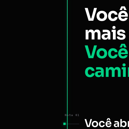
Você
mais 
Você
cami
Nota 01
Você ab