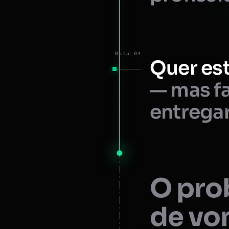
Nota 04
Quer est
— mas fa
entregar
O prob
de vo