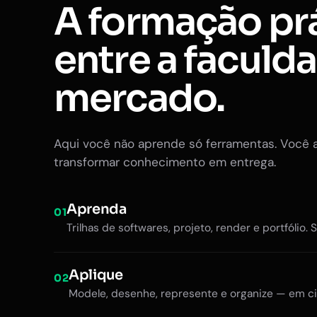
A formação pr
entre a faculd
mercado.
Aqui você não aprende só ferramentas. Você 
transformar conhecimento em entrega.
Aprenda
01
Trilhas de softwares, projeto, render e portfólio. 
Aplique
02
Modele, desenhe, represente e organize — em ci