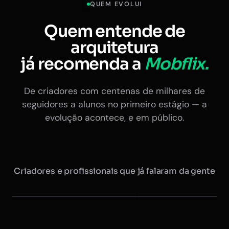
QUEM EVOLUI
Quem entende de
arquitetura
já recomenda a
Mobflix.
De criadores com centenas de milhares de
seguidores a alunos no primeiro estágio — a
evolução acontece, e em público.
Criadores e profissionais que já falaram da gente
Maurício @arquitretas
Eduardo Nóbrega
+350 mil seguidores
Ex-presidente do CAU · +20 
Instagram
Instagram