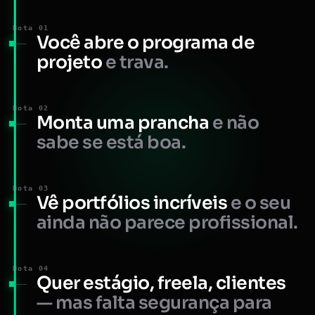
Nota 01
Você abre o programa de
projeto
e trava.
Nota 02
Monta uma prancha
e não
sabe se está boa.
Nota 03
Vê portfólios incríveis
e o seu
ainda não parece profissional.
Nota 04
Quer estágio, freela, clientes
— mas falta segurança para