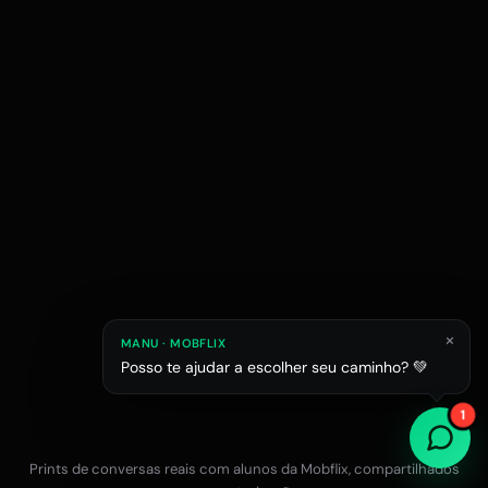
×
MANU · MOBFLIX
Posso te ajudar a escolher seu caminho? 💚
Raphael M.
Júlia L.
Estagiário em esc
1
Estudante de Arquitetura
Prints de conversas reais com alunos da Mobflix, compartilhados
Falar com a equipe no WhatsApp
12x R$47