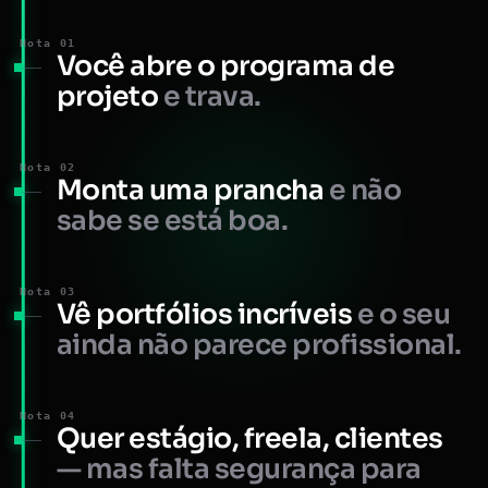
Nota 01
Você abre o programa de
projeto
e trava.
Nota 02
Monta uma prancha
e não
sabe se está boa.
Nota 03
Vê portfólios incríveis
e o seu
ainda não parece profissional.
Nota 04
Quer estágio, freela, clientes
— mas falta segurança para