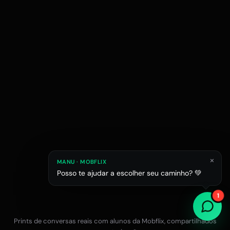
×
MANU · MOBFLIX
Posso te ajudar a escolher seu caminho? 💚
Raphael M.
Júlia L.
Estagiário em esc
1
Estudante de Arquitetura
Prints de conversas reais com alunos da Mobflix, compartilhados
Falar com a equipe no WhatsApp
12x R$47