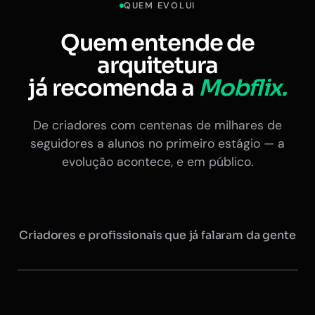
QUEM EVOLUI
Quem entende de
arquitetura
já recomenda a
Mobflix.
De criadores com centenas de milhares de
seguidores a alunos no primeiro estágio — a
evolução acontece, e em público.
Criadores e profissionais que já falaram da gente
Maurício @arquitretas
Eduardo Nóbrega
+350 mil seguidores
Ex-presidente do CAU · +20 
Instagram
Instagram