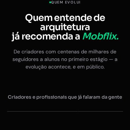
QUEM EVOLUI
Quem entende de
arquitetura
já recomenda a
Mobflix.
De criadores com centenas de milhares de
seguidores a alunos no primeiro estágio — a
evolução acontece, e em público.
Criadores e profissionais que já falaram da gente
Maurício @arquitretas
Eduardo Nóbrega
+350 mil seguidores
Ex-presidente do CAU · +20 
Instagram
Instagram