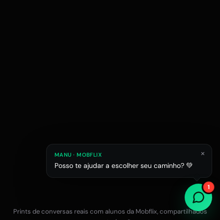
×
MANU · MOBFLIX
Posso te ajudar a escolher seu caminho? 💚
Raphael M.
Júlia L.
Estagiário em esc
1
Estudante de Arquitetura
Prints de conversas reais com alunos da Mobflix, compartilhados
Falar com a equipe no WhatsApp
12x R$47