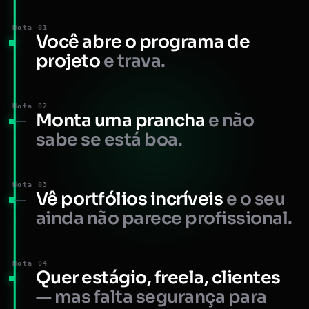
Nota 01
Você abre o programa de
projeto
e trava.
Nota 02
Monta uma prancha
e não
sabe se está boa.
Nota 03
Vê portfólios incríveis
e o seu
ainda não parece profissional.
Nota 04
Quer estágio, freela, clientes
— mas falta segurança para