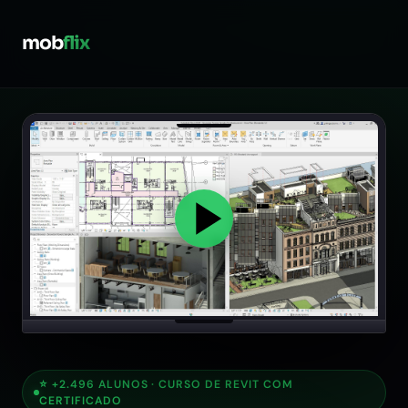
mob
flix
⭐ +2.496 ALUNOS · CURSO DE REVIT COM
CERTIFICADO