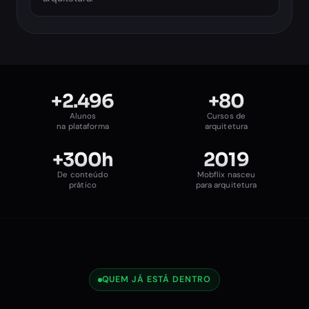
+2.496
+80
Alunos
Cursos de
na plataforma
arquitetura
+300h
2019
De conteúdo
Mobflix nasceu
prático
para arquitetura
QUEM JÁ ESTÁ DENTRO