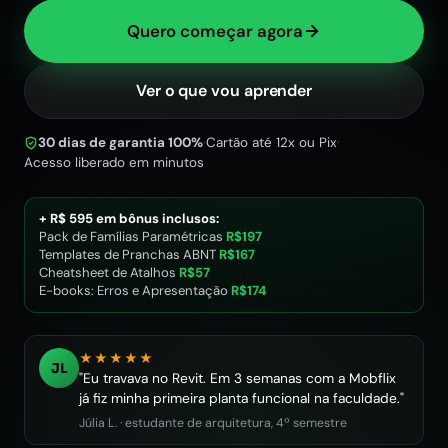
Quero começar agora
Ver o que vou aprender
30 dias de garantia 100%
·
Cartão até 12x ou Pix
·
Acesso liberado em minutos
+ R$
595
em bônus inclusos:
Pack de Famílias Paramétricas
R$
197
Templates de Pranchas ABNT
R$
167
Cheatsheet de Atalhos
R$
57
E-books: Erros e Apresentação
R$
174
★★★★★
JL
"Eu travava no Revit. Em 3 semanas com a Mobflix
já fiz minha primeira planta funcional na faculdade."
Júlia L. · estudante de arquitetura, 4º semestre