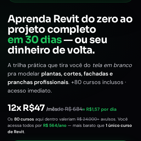
Aprenda Revit do zero ao
projeto completo
em 30 dias
— ou seu
dinheiro de volta.
A trilha prática que tira você do
tela em branco
pra modelar
plantas, cortes, fachadas e
pranchas profissionais
. +80 cursos inclusos ·
acesso imediato.
12x R$47
de R$ 684
/mês
≈ R$1,57 por dia
Os
80 cursos
aqui dentro valeriam
R$
24.000
+
avulsos. Você
acessa todos por
R$
564
/ano
— mais barato que
1 único curso
de Revit
.