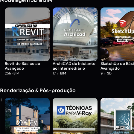
Modelagem 3D & BIM
Revit do Básico ao
ArchiCAD do Iniciante
SketchUp do Bási
Avançado
ao Intermediário
Avançado
25h · BIM
17h · BIM
9h · 3D
Renderização & Pós-produção
l