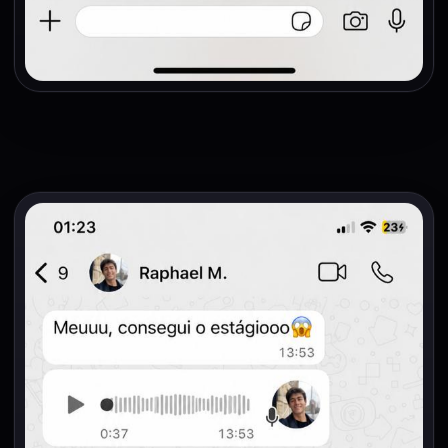
Júlia L.
JL
Estudante de Arquitetura — 4º semestre
Conseguiu o primeiro estágio