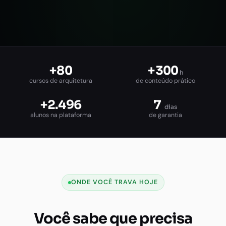
+80
+300
h
cursos de arquitetura
de conteúdo prático
+2.496
7
dias
alunos na plataforma
de garantia
ONDE VOCÊ TRAVA HOJE
Você sabe que precisa